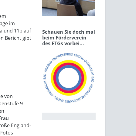
dem
rage im
a und 11b auf
Schauen Sie doch mal
beim Förderverein
n Bericht gibt
des ETGs vorbei...
pe von
senstufe 9
en
Frau
große England-
 Fotos