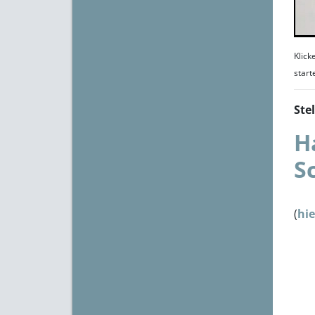
Klick
start
Ste
H
S
(
hi