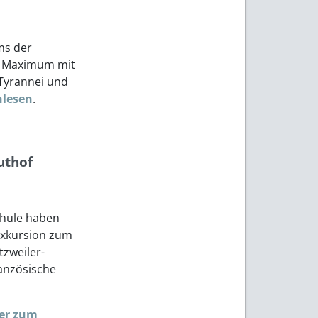
ms der
m Maximum mit
 Tyrannei und
hlesen
.
uthof
chule haben
 Exkursion zum
zweiler-
ranzösische
ier zum