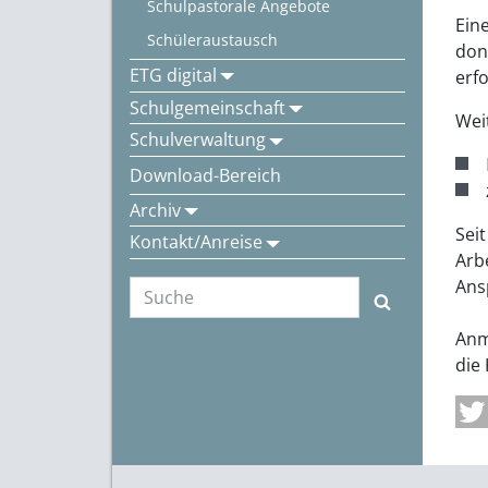
Schulpastorale Angebote
Ein
Schüleraustausch
don
ETG digital
erfo
Schulgemeinschaft
Wei
Schulverwaltung
Download-Bereich
Archiv
Sei
Kontakt/Anreise
Arb
Ans
Anm
die 