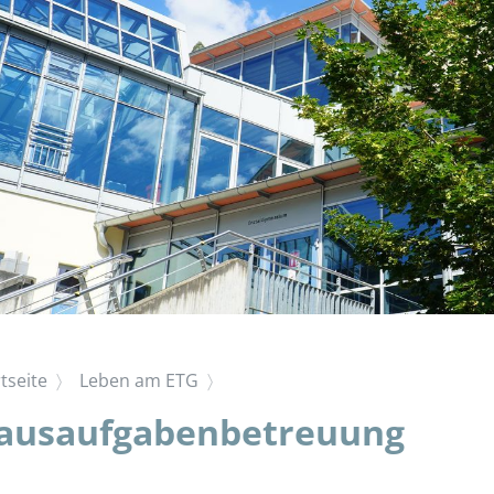
tseite
Leben am ETG
ausaufgabenbetreuung