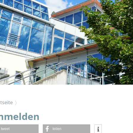
tseite
nmelden
tweet
teilen